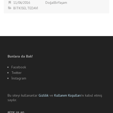
11/06/2016
DoğalBirYaşam
BİTKİSEL TEDAVİ
Bunlara da Bak!
Facebook
Twitter
İnstagram
Bu siteyi kullananlar
Gizlilik
ve
Kullanım Koşulları
'nı kabul etmiş
sayılır.
BİZE ULAŞ: