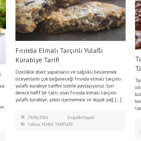
Fırında Elmalı Tarçınlı Yulaflı
T
Kurabiye Tarifi
Ta
Özellikle diyet yapanların ve sağlıklı beslenmek
i
isteyenlerin çok beğeneceği fırında elmalı tarçınlı
Ta
yulaflı kurabiye tarifini sizinle paylaşıyoruz. Son
 ve
ol
derece hafif bir tatlı olan fırında elmalı tarçınlı
ku
yulaflı kurabiye; şeker içermemesi ve düşük yağ […]
ku
on
tar
29/06/2016
DoğalBirYaşam
Tatlılar
,
YEMEK TARİFLERİ