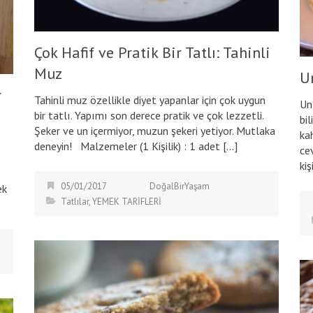
Çok Hafif ve Pratik Bir Tatlı: Tahinli
Muz
U
r
Tahinli muz özellikle diyet yapanlar için çok uygun
Un
bir tatlı. Yapımı son derece pratik ve çok lezzetli.
bi
Şeker ve un içermiyor, muzun şekeri yetiyor. Mutlaka
ka
deneyin! Malzemeler (1 Kişilik) : 1 adet […]
ce
kiş
05/01/2017
DoğalBirYaşam
ek
Tatlılar
,
YEMEK TARİFLERİ