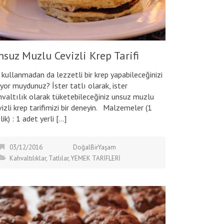
nsuz Muzlu Cevizli Krep Tarifi
 kullanmadan da lezzetli bir krep yapabileceğinizi
liyor muydunuz? İster tatlı olarak, ister
hvaltılık olarak tüketebileceğiniz unsuz muzlu
vizli krep tarifimizi bir deneyin. Malzemeler (1
ilik) : 1 adet yerli […]
03/12/2016
DoğalBirYaşam
Kahvaltılıklar
,
Tatlılar
,
YEMEK TARİFLERİ