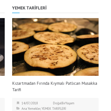
YEMEK TARİFLERİ
Kızartmadan Fırında Kıymalı Patlıcan Musakka
Tarifi
14/07/2018
DoğalBirYaşam
Ana Yemekler
,
YEMEK TARİFLERİ