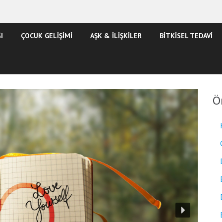
I
ÇOCUK GELİŞİMİ
AŞK & İLİŞKİLER
BİTKİSEL TEDAVİ
Ö