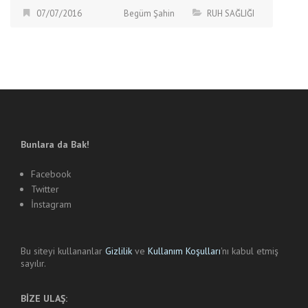
07/07/2016
Begüm Şahin
RUH SAĞLIĞI
Bunlara da Bak!
Facebook
Twitter
İnstagram
Bu siteyi kullananlar
Gizlilik
ve
Kullanım Koşulları
'nı kabul etmiş
sayılır.
BİZE ULAŞ: