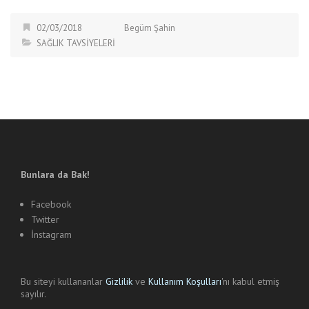
02/03/2018
Begüm Şahin
SAĞLIK TAVSİYELERİ
Bunlara da Bak!
Facebook
Twitter
İnstagram
Bu siteyi kullananlar
Gizlilik
ve
Kullanım Koşulları
'nı kabul etmiş
sayılır.