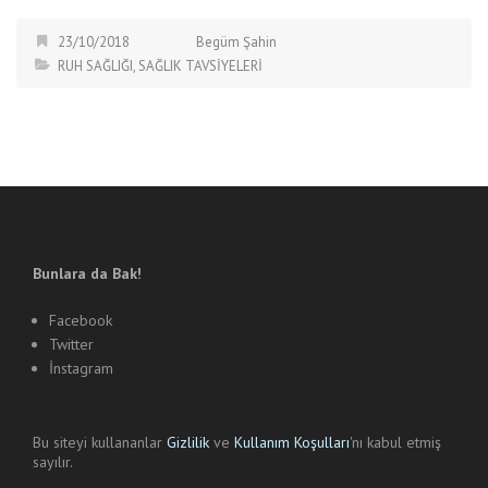
23/10/2018
Begüm Şahin
RUH SAĞLIĞI
,
SAĞLIK TAVSİYELERİ
Bunlara da Bak!
Facebook
Twitter
İnstagram
Bu siteyi kullananlar
Gizlilik
ve
Kullanım Koşulları
'nı kabul etmiş
sayılır.