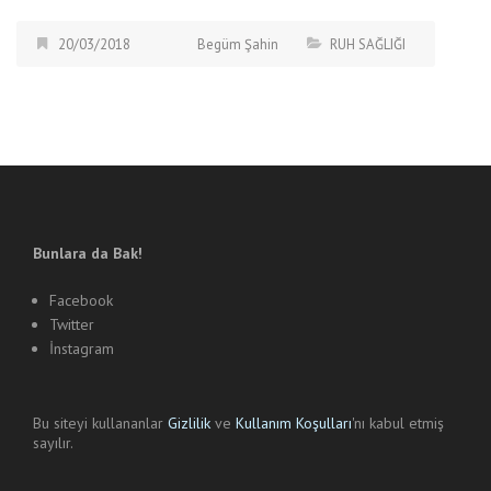
20/03/2018
Begüm Şahin
RUH SAĞLIĞI
Bunlara da Bak!
Facebook
Twitter
İnstagram
Bu siteyi kullananlar
Gizlilik
ve
Kullanım Koşulları
'nı kabul etmiş
sayılır.