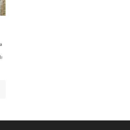
ma
lı