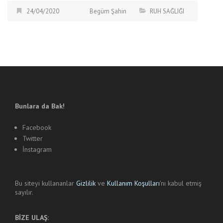
24/04/2020
Begüm Şahin
RUH SAĞLIĞI
Bunlara da Bak!
Facebook
Twitter
İnstagram
Bu siteyi kullananlar
Gizlilik
ve
Kullanım Koşulları
'nı kabul etmiş
sayılır.
BİZE ULAŞ: