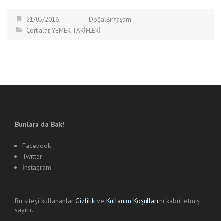
21/05/2016
DoğalBirYaşam
Çorbalar
,
YEMEK TARİFLERİ
Bunlara da Bak!
Facebook
Twitter
İnstagram
Bu siteyi kullananlar
Gizlilik
ve
Kullanım Koşulları
'nı kabul etmiş
sayılır.