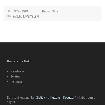
09/09/2018
Begüm Şahin
SAĞLIK TAVSİYELERİ
Bunlara da Bak!
Facebook
Twitter
İnstagram
Bu siteyi kullananlar
Gizlilik
ve
Kullanım Koşulları
'nı kabul etmiş
sayılır.