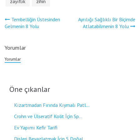
zayıflık
zihin
Yazı
Tembelliğin Üstesinden
Ayrılığı Sağlıklı Bir Biçimde
gezinmesi
Gelmenin 8 Yolu
Atlatabilmenin 8 Yolu
Yorumlar
Yorumlar
Öne çıkanlar
Kızartmadan Fırında Kıymalı Patl...
Crohn ve Ülseratif Kolit İçin Sp...
Ev Yapımı Kefir Tarifi
Dişleri Beyazlatmak İçin 5 Doğal...