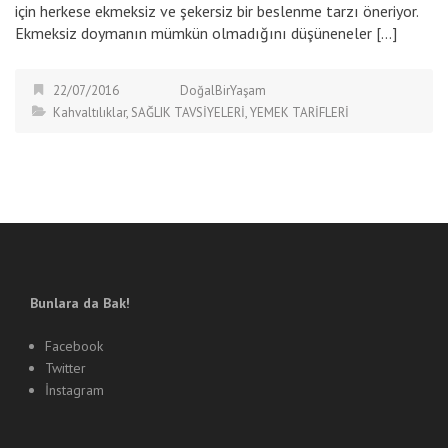
için herkese ekmeksiz ve şekersiz bir beslenme tarzı öneriyor.
Ekmeksiz doymanın mümkün olmadığını düşüneneler […]
22/07/2016
DoğalBirYaşam
Kahvaltılıklar
,
SAĞLIK TAVSİYELERİ
,
YEMEK TARİFLERİ
Bunlara da Bak!
Facebook
Twitter
İnstagram