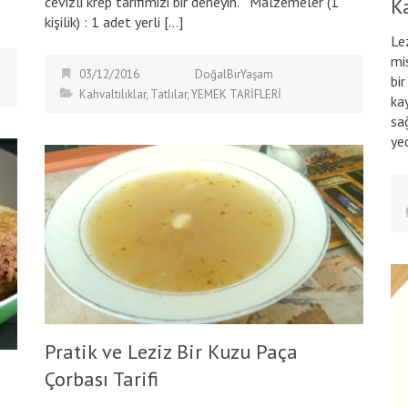
cevizli krep tarifimizi bir deneyin. Malzemeler (1
K
kişilik) : 1 adet yerli […]
Le
mi
03/12/2016
DoğalBirYaşam
bi
Kahvaltılıklar
,
Tatlılar
,
YEMEK TARİFLERİ
ka
sa
yed
Pratik ve Leziz Bir Kuzu Paça
Çorbası Tarifi