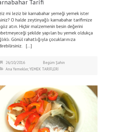
arnabahar Tarifi
ziz mi leziz bir karnabahar yemeği yemek ister
siniz? O halde zeytinyağlı karnabahar tarifimize
r göz atın. Hiçbir malzemenin besin değerini
ybetmeyeceği şekilde yapılan bu yemek oldukça
ğlıklı. Gönül rahatlığıyla çocuklarınıza
irebilirsiniz. […]
26/10/2016
Begüm Şahin
Ana Yemekler
,
YEMEK TARİFLERİ