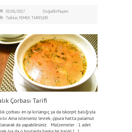
05/01/2017
DoğalBirYaşam
Tatlılar
,
YEMEK TARİFLERİ
lık Çorbası Tarifi
ık çorbası en iyi kırlangıç ya da iskorpit balığıyla
pılır. Ama isterseniz levrek, çipura hatta palamut
llanarak da yapabilirsiniz. Malzemeler : 1 adet
vrek (ya da o boylarda başka bir balık) […]