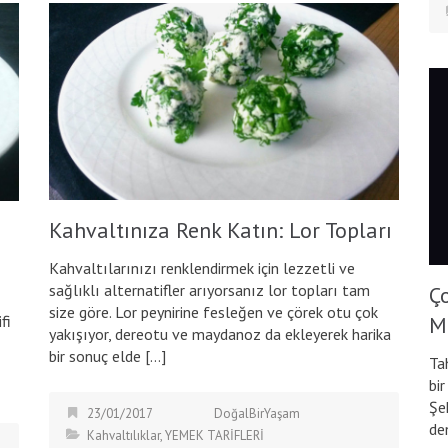
Kahvaltınıza Renk Katın: Lor Topları
Kahvaltılarınızı renklendirmek için lezzetli ve
sağlıklı alternatifler arıyorsanız lor topları tam
Ço
size göre. Lor peynirine fesleğen ve çörek otu çok
fi
M
yakışıyor, dereotu ve maydanoz da ekleyerek harika
bir sonuç elde […]
Ta
bir
Şe
23/01/2017
DoğalBirYaşam
de
Kahvaltılıklar
,
YEMEK TARİFLERİ