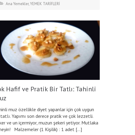
Ana Yemekler
,
YEMEK TARİFLERİ
k Hafif ve Pratik Bir Tatlı: Tahinli
uz
hinli muz özellikle diyet yapanlar için çok uygun
 tatlı. Yapımı son derece pratik ve çok lezzetli.
ker ve un içermiyor, muzun şekeri yetiyor. Mutlaka
neyin! Malzemeler (1 Kişilik) : 1 adet […]