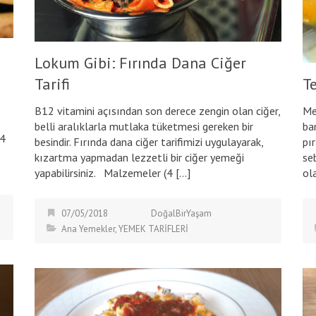
Lokum Gibi: Fırında Dana Ciğer
Te
Tarifi
Me
B12 vitamini açısından son derece zengin olan ciğer,
ba
belli aralıklarla mutlaka tüketmesi gereken bir
(4
pı
besindir. Fırında dana ciğer tarifimizi uygulayarak,
se
kızartma yapmadan lezzetli bir ciğer yemeği
ol
yapabilirsiniz. Malzemeler (4 […]
07/05/2018
DoğalBirYaşam
Ana Yemekler
,
YEMEK TARİFLERİ