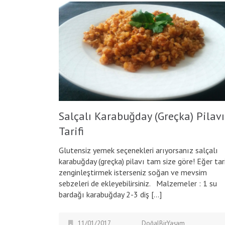
Salçalı Karabuğday (Greçka) Pilavı
Tarifi
Glutensiz yemek seçenekleri arıyorsanız salçalı
karabuğday (greçka) pilavı tam size göre! Eğer tari
zenginleştirmek isterseniz soğan ve mevsim
sebzeleri de ekleyebilirsiniz. Malzemeler : 1 su
bardağı karabuğday 2-3 diş […]
11/01/2017
DoğalBirYaşam