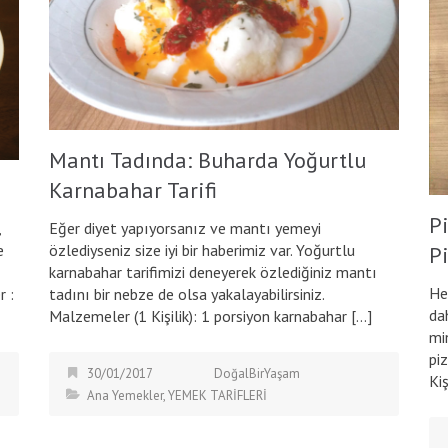
Mantı Tadında: Buharda Yoğurtlu
Karnabahar Tarifi
Pi
Eğer diyet yapıyorsanız ve mantı yemeyi
,
özlediyseniz size iyi bir haberimiz var. Yoğurtlu
e
P
karnabahar tarifimizi deneyerek özlediğiniz mantı
He
tadını bir nebze de olsa yakalayabilirsiniz.
r :
da
Malzemeler (1 Kişilik): 1 porsiyon karnabahar […]
mi
pi
30/01/2017
DoğalBirYaşam
Kiş
Ana Yemekler
,
YEMEK TARİFLERİ