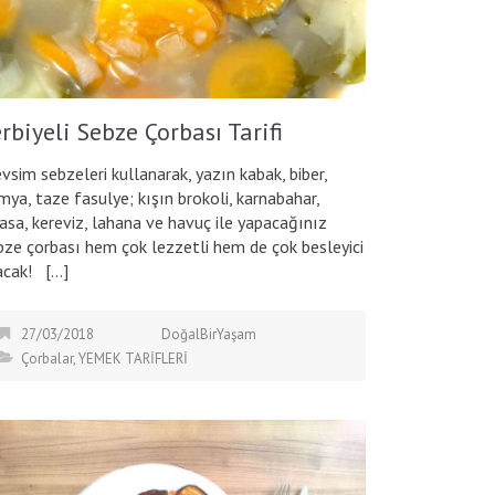
rbiyeli Sebze Çorbası Tarifi
vsim sebzeleri kullanarak, yazın kabak, biber,
mya, taze fasulye; kışın brokoli, karnabahar,
rasa, kereviz, lahana ve havuç ile yapacağınız
bze çorbası hem çok lezzetli hem de çok besleyici
acak! […]
27/03/2018
DoğalBirYaşam
Çorbalar
,
YEMEK TARİFLERİ