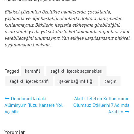
Bitkisel çözümleri özellikle hamilelerde, çocuklarda,
yaşlılarda ve ağır hastalığı olanlarda doktora danışmadan
kullanmayınız. Bitkilerin ilaçlarla etkileşime girebildiğini,
uzun süreli ya da yüksek dozlu kullanımlarda organlara zarar
verebileceğini unutmayınız. Yan etkiyle karşılaşırsanız bitkisel
uygulamaları bırakınız.
Tagged
karanfil
sağlıklı içecek seçenekleri
sağlıklı içecek tarifi
şeker bağımlılığı
tarçın
Yazı
Deodorantlardaki
Akıllı Telefon Kullanımının
gezinmesi
Alüminyum Tuzu Kansere Yol
Olumsuz Etkilerini 7 Adımda
Açabilir
Azaltın
Yorumlar