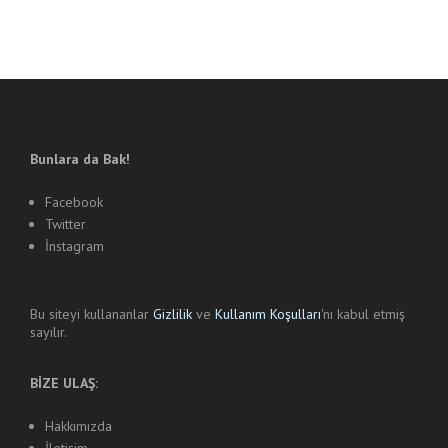
Bunlara da Bak!
Facebook
Twitter
İnstagram
Bu siteyi kullananlar
Gizlilik
ve
Kullanım Koşulları
'nı kabul etmiş
sayılır.
BİZE ULAŞ:
Hakkımızda