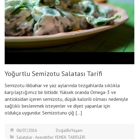
Yoğurtlu Semizotu Salatası Tarifi
Semizotu ilkbahar ve yaz aylarında tezgahlarda sıklıkla
karşılaştığımız bir bitkidir. Yüksek oranda Omega-3 ve
antioksidan içeren semizotu, düşük kalorili olması nedeniyle
sağlıklı beslenmek isteyenler ve diyet yapanlar için
oldukça uygundur. Semizotunu çiğ […]
06/07/2016
DoğalBirYaşam
Salatalar - Aperatifler
,
YEMEK TARİFLERİ