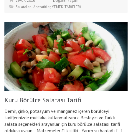
29/07/2016
DoğalBirYaşam
Salatalar - Aperatifler
,
YEMEK TARİFLERİ
Kuru Börülce Salatası Tarifi
Demir, çinko, potasyum ve manganez içeren börülceyi
tariflerinizde mutlaka kullanmalısınız. Besleyici ve farklı
salata seçenekleri arayanlar için kuru börülce salatası tarifi
oldukça uygun. Malzemeler (1 kişilik) : Yarım su bardağı […]