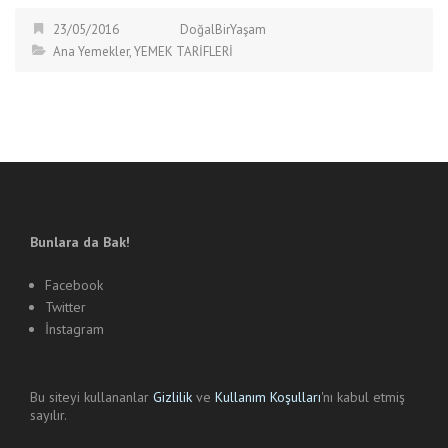
23/05/2016
DoğalBirYaşam
Ana Yemekler
,
YEMEK TARİFLERİ
Bunlara da Bak!
Facebook
Twitter
İnstagram
Bu siteyi kullananlar
Gizlilik
ve
Kullanım Koşulları
'nı kabul etmiş
sayılır.