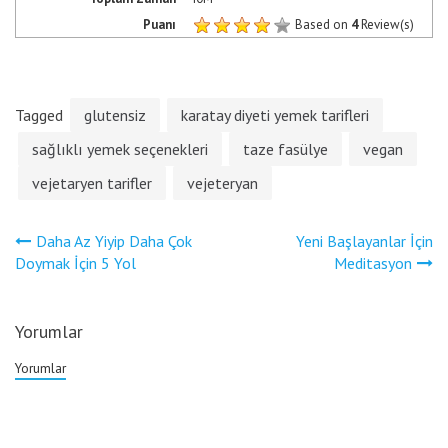
Puanı
Based on
4
Review(s)
Tagged
glutensiz
karatay diyeti yemek tarifleri
sağlıklı yemek seçenekleri
taze fasülye
vegan
vejetaryen tarifler
vejeteryan
Yazı
Daha Az Yiyip Daha Çok
Yeni Başlayanlar İçin
gezinmesi
Doymak İçin 5 Yol
Meditasyon
Yorumlar
Yorumlar