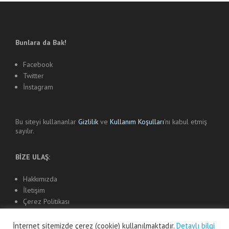
Bunlara da Bak!
Facebook
Twitter
İnstagram
Bu siteyi kullananlar
Gizlilik
ve
Kullanım Koşulları
'nı kabul etmiş
sayılır.
BİZE ULAŞ:
Hakkımızda
İletişim
Çerez Politikası
İnternet sitemizde çerez (cookie) kullanılmaktadır.
Detaylı bilgi