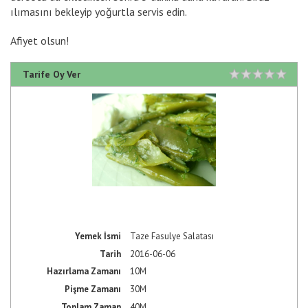
ılımasını bekleyip yoğurtla servis edin.
Afiyet olsun!
Tarife Oy Ver
Rating
1 st
2 st
3 st
4 st
5 st
Yemek İsmi
Taze Fasulye Salatası
Tarih
2016-06-06
Hazırlama Zamanı
10M
Pişme Zamanı
30M
Toplam Zaman
40M