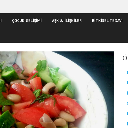
I
ÇOCUK GELİŞİMİ
AŞK & İLİŞKİLER
BİTKİSEL TEDAVİ
Ö