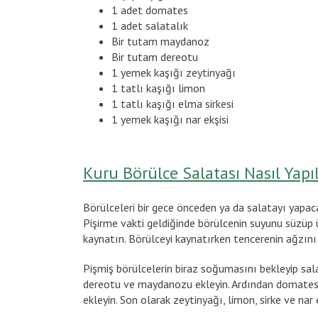
1 adet domates
1 adet salatalık
Bir tutam maydanoz
Bir tutam dereotu
1 yemek kaşığı zeytinyağı
1 tatlı kaşığı limon
1 tatlı kaşığı elma sirkesi
1 yemek kaşığı nar ekşisi
Kuru Börülce Salatası Nasıl Yapıl
Börülceleri bir gece önceden ya da salatayı yapa
Pişirme vakti geldiğinde börülcenin suyunu süzüp
kaynatın. Börülceyi kaynatırken tencerenin ağzını k
Pişmiş börülcelerin biraz soğumasını bekleyip sal
dereotu ve maydanozu ekleyin. Ardından domates 
ekleyin. Son olarak zeytinyağı, limon, sirke ve nar 