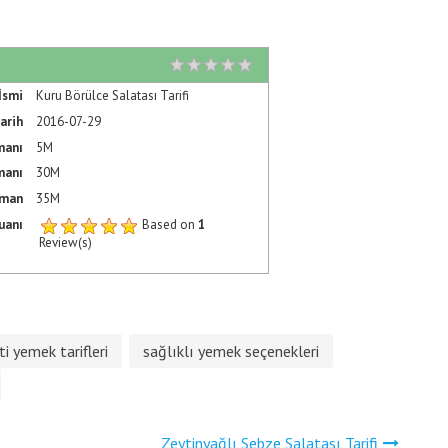
Rating
1 star
2 stars
3 stars
4 stars
5 stars
İsmi
Kuru Börülce Salatası Tarifi
arih
2016-07-29
manı
5M
manı
30M
aman
35M
uanı
Based on
1
Review(s)
ti yemek tarifleri
sağlıklı yemek seçenekleri
Zeytinyağlı Sebze Salatası Tarifi