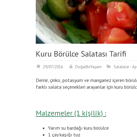
Kuru Börülce Salatası Tarifi
29/07/2016
DoğalBirYaşam
Salatalar - Ap
Demir, çinko, potasyum ve manganez içeren börülce
farklı salata seçenekleri arayanlar için kuru börül
Malzemeler (1 kişilik) :
Yarım su bardağı kuru börülce
1 çay kaşığı tuz