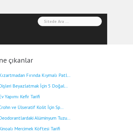
Arama:
ne çıkanlar
Kızartmadan Fırında Kıymalı Patl...
Dişleri Beyazlatmak İçin 5 Doğal...
Ev Yapımı Kefir Tarifi
Crohn ve Ülseratif Kolit İçin Sp...
Deodorantlardaki Alüminyum Tuzu...
Kinoalı Mercimek Köftesi Tarifi