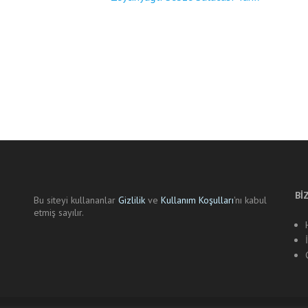
Bİ
Bu siteyi kullananlar
Gizlilik
ve
Kullanım Koşulları
'nı kabul
etmiş sayılır.