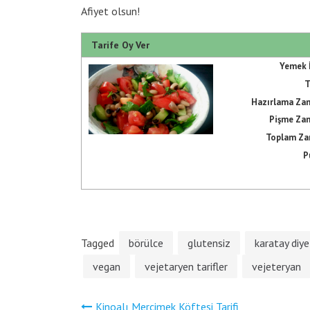
Afiyet olsun!
Tarife Oy Ver
Yemek 
T
Hazırlama Za
Pişme Za
Toplam Z
P
Tagged
börülce
glutensiz
karatay diye
vegan
vejetaryen tarifler
vejeteryan
Yazı
Kinoalı Mercimek Köftesi Tarifi