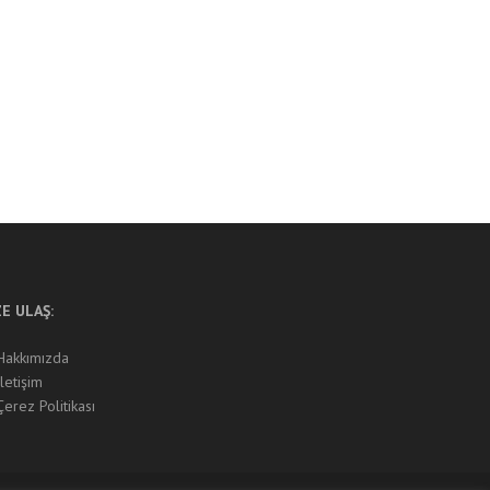
ZE ULAŞ:
Hakkımızda
İletişim
Çerez Politikası