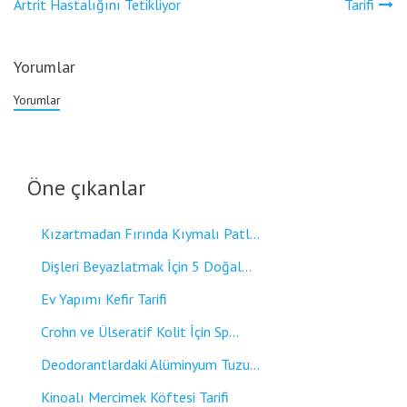
gezinmesi
Artrit Hastalığını Tetikliyor
Tarifi
Yorumlar
Yorumlar
Öne çıkanlar
Kızartmadan Fırında Kıymalı Patl...
Dişleri Beyazlatmak İçin 5 Doğal...
Ev Yapımı Kefir Tarifi
Crohn ve Ülseratif Kolit İçin Sp...
Deodorantlardaki Alüminyum Tuzu...
Kinoalı Mercimek Köftesi Tarifi