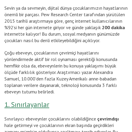
Sevin ya da sevmeyin, dijital dünya çocuklarımızın hayatlarının
önemli bir parçası. Pew Research Center tarafından yürütülen
2015 tarihli araştırmaya göre, genç internet kullanıcılarının
%92’si her gün internete giriyor ve günde yaklaşık
200 dakika
internette kalıyor! Bu durum, sosyal medyanın günümüzde
çocukları nasıl bu denli etkileyebildiğini açıklıyor.
Çoğu ebeveyn, çocuklarının çevrimiçi hayatlarını
yönlendirmede aktif bir rol oynaması gerektiği konusunda
hemfikir olsa da, ebeveynlerin bu konuya yaklaşımı büyük
ölçüde farklılık gösteriyor. Araştırmacı yazar Alexandra
Samuel, 10.000’den fazla Kuzey Amerikalı anne-babadan
toplanan verilere dayanarak, teknoloji konusunda 3 farklı
ebeveyn tutumu belirledi.
1. Sınırlayanlar
Sınırlayıcı ebeveynler çocuklarını olabildiğince
çevrimdışı
hale getirmeyi ve çocuklarının ekran başında geçirdikleri
zamanı mümkün olduğunca azaltmayı tercih ediyorlar. Bu