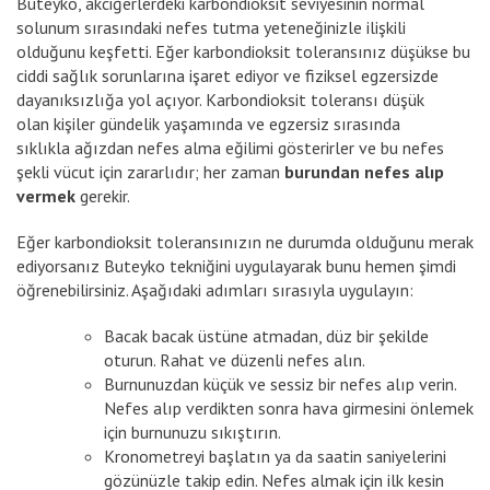
Buteyko, akciğerlerdeki karbondioksit seviyesinin normal
solunum sırasındaki nefes tutma yeteneğinizle ilişkili
olduğunu keşfetti. Eğer karbondioksit toleransınız düşükse bu
ciddi sağlık sorunlarına işaret ediyor ve fiziksel egzersizde
dayanıksızlığa yol açıyor. Karbondioksit toleransı düşük
olan kişiler gündelik yaşamında ve egzersiz sırasında
sıklıkla ağızdan nefes alma eğilimi gösterirler ve bu nefes
şekli vücut için zararlıdır; her zaman
burundan nefes alıp
vermek
gerekir.
Eğer karbondioksit toleransınızın ne durumda olduğunu merak
ediyorsanız Buteyko tekniğini uygulayarak bunu hemen şimdi
öğrenebilirsiniz. Aşağıdaki adımları sırasıyla uygulayın:
Bacak bacak üstüne atmadan, düz bir şekilde
oturun. Rahat ve düzenli nefes alın.
Burnunuzdan küçük ve sessiz bir nefes alıp verin.
Nefes alıp verdikten sonra hava girmesini önlemek
için burnunuzu sıkıştırın.
Kronometreyi başlatın ya da saatin saniyelerini
gözünüzle takip edin. Nefes almak için ilk kesin