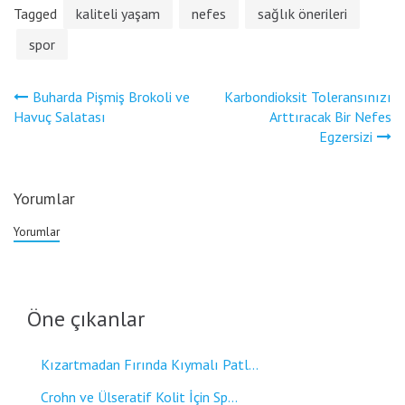
Tagged
kaliteli yaşam
nefes
sağlık önerileri
spor
Yazı
Buharda Pişmiş Brokoli ve
Karbondioksit Toleransınızı
gezinmesi
Havuç Salatası
Arttıracak Bir Nefes
Egzersizi
Yorumlar
Yorumlar
Öne çıkanlar
Kızartmadan Fırında Kıymalı Patl...
Crohn ve Ülseratif Kolit İçin Sp...