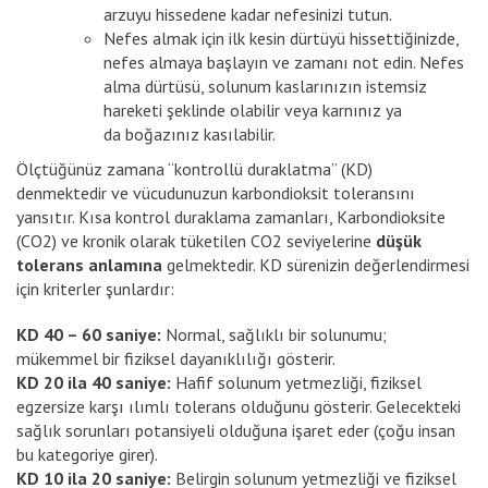
arzuyu hissedene kadar nefesinizi tutun.
Nefes almak için ilk kesin dürtüyü hissettiğinizde,
nefes almaya başlayın ve zamanı not edin. Nefes
alma dürtüsü, solunum kaslarınızın istemsiz
hareketi şeklinde olabilir veya karnınız ya
da boğazınız kasılabilir.
Ölçtüğünüz zamana “kontrollü duraklatma” (KD)
denmektedir ve vücudunuzun karbondioksit toleransını
yansıtır. Kısa kontrol duraklama zamanları, Karbondioksite
(CO2) ve kronik olarak tüketilen CO2 seviyelerine
düşük
tolerans anlamına
gelmektedir. KD sürenizin değerlendirmesi
için kriterler şunlardır:
KD 40 – 60 saniye:
Normal, sağlıklı bir solunumu;
mükemmel bir fiziksel dayanıklılığı gösterir.
KD 20 ila 40 saniye:
Hafif solunum yetmezliği, fiziksel
egzersize karşı ılımlı tolerans olduğunu gösterir. Gelecekteki
sağlık sorunları potansiyeli olduğuna işaret eder (çoğu insan
bu kategoriye girer).
KD 10 ila 20 saniye:
Belirgin solunum yetmezliği ve fiziksel