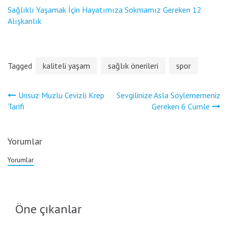
Sağlıklı Yaşamak İçin Hayatımıza Sokmamız Gereken 12
Alışkanlık
Tagged
kaliteli yaşam
sağlık önerileri
spor
Yazı
Unsuz Muzlu Cevizli Krep
Sevgilinize Asla Söylememeniz
gezinmesi
Tarifi
Gereken 6 Cümle
Yorumlar
Yorumlar
Öne çıkanlar