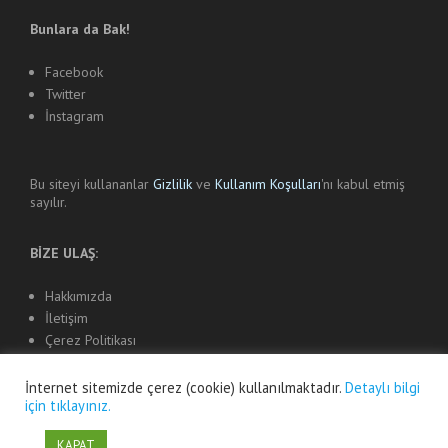
Bunlara da Bak!
Facebook
Twitter
İnstagram
Bu siteyi kullananlar
Gizlilik
ve
Kullanım Koşulları
'nı kabul etmiş
sayılır.
BİZE ULAŞ:
Hakkımızda
İletişim
Çerez Politikası
İnternet sitemizde çerez (cookie) kullanılmaktadır.
Detaylı bilgi
için tıklayınız.
Copyright © 2015-2026 brokoliweb
KAPAT