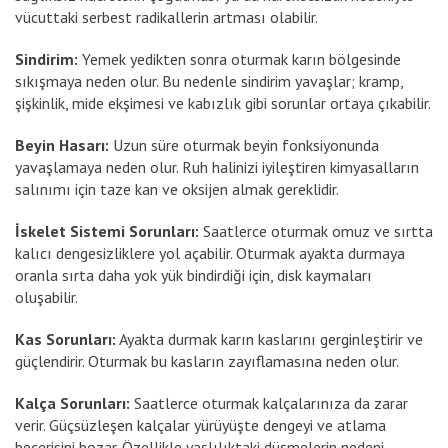
vücuttaki serbest radikallerin artması olabilir.
Sindirim:
Yemek yedikten sonra oturmak karın bölgesinde
sıkışmaya neden olur. Bu nedenle sindirim yavaşlar; kramp,
şişkinlik, mide ekşimesi ve kabızlık gibi sorunlar ortaya çıkabilir.
Beyin Hasarı:
Uzun süre oturmak beyin fonksiyonunda
yavaşlamaya neden olur. Ruh halinizi iyileştiren kimyasalların
salınımı için taze kan ve oksijen almak gereklidir.
İskelet Sistemi Sorunları:
Saatlerce oturmak omuz ve sırtta
kalıcı dengesizliklere yol açabilir. Oturmak ayakta durmaya
oranla sırta daha yok yük bindirdiği için, disk kaymaları
oluşabilir.
Kas Sorunları:
Ayakta durmak karın kaslarını gerginleştirir ve
güçlendirir. Oturmak bu kasların zayıflamasına neden olur.
Kalça Sorunları:
Saatlerce oturmak kalçalarınıza da zarar
verir. Güçsüzleşen kalçalar yürüyüşte dengeyi ve atlama
becerisini bozar. Özellikle yaşlılıktaki düşmelerin nedeni