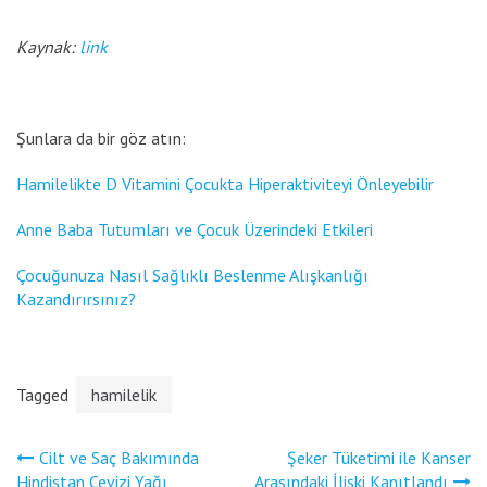
Kaynak:
link
Şunlara da bir göz atın:
Hamilelikte D Vitamini Çocukta Hiperaktiviteyi Önleyebilir
Anne Baba Tutumları ve Çocuk Üzerindeki Etkileri
Çocuğunuza Nasıl Sağlıklı Beslenme Alışkanlığı
Kazandırırsınız?
Tagged
hamilelik
Yazı
Cilt ve Saç Bakımında
Şeker Tüketimi ile Kanser
gezinmesi
Hindistan Cevizi Yağı
Arasındaki İlişki Kanıtlandı