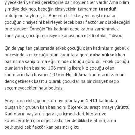
yiyecekleri yemesi gerektiğine dair söylentiler vardır. Ama bilim
şimdiye dek hep, bebeğin cinsiyetinin tamamen
tesadüfi
olduğunu söylemiştir. Bununla birlikte yeni araştırmalar,
çocuğun cinsiyetini belirleyebilecek bazı faktörler olabileceğini
öne sürüyor. Örneğin “bir kadının gebe kalma zamanındaki
tansiyonu, çocuğun cinsiyeti konusunda etkili olabilir” diyor.
Çin’de yapılan çalışmada erkek çocuğu olan kadınların gebelik
öncesinde, kız çocuğu olan kadınlara göre
daha yüksek
kan
basıncına sahip olma eğiliminde olduğu görüldü. Erkek çocuğu
olanların kan basıncı 106 mmHg iken; kız çocuğu olan
kadınların kan basıncı 103mmHg idi. Ama, kadınların zamanı
denk getirerek kasıtlı olarak çocuklarına bir cinsiyet seçip
seçemeyecekleri hala belirsiz.
Araştırma ekibi, gebe kalmayı planlayan
1.411
kadından
oluşan bir grubun kan basıncını ölçerek bu araştırmayı yürüttü.
Kadınların yaşları, sigara içip içmedikleri, kiloları ve
kolesterolleri gibi diğer faktörler de dikkate alındı, ama
belirleyici tek faktör kan basıncı çıktı.