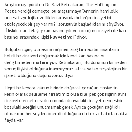
Araştırmayı yürüten Dr. Ravi Retnakaran, The Huffington
Post’a verdiği demeçte, bu araştırmaya “Annenin hamilelik
öncesi fizyolojik özellikleri arasında bebeğin cinsiyetini
etkileyecek bir şey var mı?” sorusuyla başladıklarını söylüyor.
“İlişkili olan tek şey kan basıncıydı ve çocuğun cinsiyeti ile kan
basıncı arasındaki ilişki
kuvvetliydi
.” diyor.
Bulgular ilginç olmasına rağmen, araştırmacılar insanların
belirli bir cinsiyeti doğurmak için kendi kan basıncını
değiştirmelerini
istemiyor.
Retnakaran, “Bu durumun bir neden
sonuç ilişkisi olduğuna inanmıyoruz, altta yatan fizyolojinin bir
işareti olduğunu düşünüyoruz.”diyor.
Hepsi bir kenara, günün birinde doğacak çocuğun cinsiyetini
kesin olarak belirleme fırsatımız olsa bile, pek çok kişinin aynı
cinsiyete yönelmesi durumunda dünyadaki cinsiyet dengesinin
bozulabileceğini unutmamak gerek. Ayrıca çocuğun sağlıklı
olmasının her şeyden önemli olduğunu da tekrar hatırlamakta
fayda var.