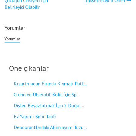
gezinmesi
Çocuğun Cinsiyeti İçin
Yükseltecek 6 Öneri
Belirleyici Olabilir
Yorumlar
Yorumlar
Öne çıkanlar
Kızartmadan Fırında Kıymalı Patl...
Crohn ve Ülseratif Kolit İçin Sp...
Dişleri Beyazlatmak İçin 5 Doğal...
Ev Yapımı Kefir Tarifi
Deodorantlardaki Alüminyum Tuzu...