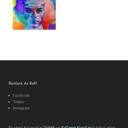
Bunlara da Bak!
Facebook
Twitter
İnstagram
Bu siteyi kullananlar
Gizlilik
ve
Kullanım Koşulları
'nı kabul etmiş