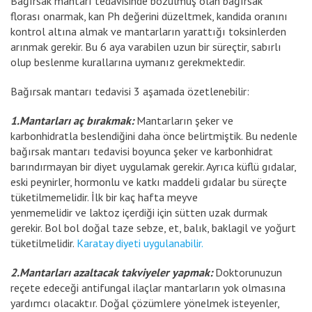
Bağırsak mantarı tedavisinde bozulmuş olan bağırsak
florası onarmak, kan Ph değerini düzeltmek, kandida oranını
kontrol altına almak ve mantarların yarattığı toksinlerden
arınmak gerekir. Bu 6 aya varabilen uzun bir süreçtir, sabırlı
olup beslenme kurallarına uymanız gerekmektedir.
Bağırsak mantarı tedavisi 3 aşamada özetlenebilir:
1.Mantarları aç bırakmak:
Mantarların şeker ve
karbonhidratla beslendiğini daha önce belirtmiştik. Bu nedenle
bağırsak mantarı tedavisi boyunca şeker ve karbonhidrat
barındırmayan bir diyet uygulamak gerekir. Ayrıca küflü gıdalar,
eski peynirler, hormonlu ve katkı maddeli gıdalar bu süreçte
tüketilmemelidir. İlk bir kaç hafta meyve
yenmemelidir ve laktoz içerdiği için sütten uzak durmak
gerekir. Bol bol doğal taze sebze, et, balık, baklagil ve yoğurt
tüketilmelidir.
Karatay diyeti uygulanabilir.
2.Mantarları azaltacak takviyeler yapmak:
Doktorunuzun
reçete edeceği antifungal ilaçlar mantarların yok olmasına
yardımcı olacaktır. Doğal çözümlere yönelmek isteyenler,