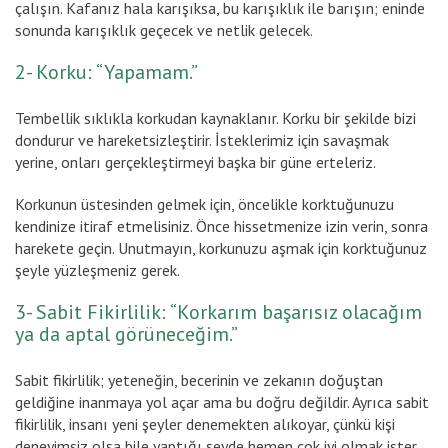
çalışın. Kafanız hala karışıksa, bu karışıklık ile barışın; eninde
sonunda karışıklık geçecek ve netlik gelecek.
2- Korku: “Yapamam.”
Tembellik sıklıkla korkudan kaynaklanır. Korku bir şekilde bizi
dondurur ve hareketsizleştirir. İsteklerimiz için savaşmak
yerine, onları gerçekleştirmeyi başka bir güne erteleriz.
Korkunun üstesinden gelmek için, öncelikle korktuğunuzu
kendinize itiraf etmelisiniz. Önce hissetmenize izin verin, sonra
harekete geçin. Unutmayın, korkunuzu aşmak için korktuğunuz
şeyle yüzleşmeniz gerek.
3- Sabit Fikirlilik: “Korkarım başarısız olacağım
ya da aptal görüneceğim.”
Sabit fikirlilik; yeteneğin, becerinin ve zekanın doğuştan
geldiğine inanmaya yol açar ama bu doğru değildir. Ayrıca sabit
fikirlilik, insanı yeni şeyler denemekten alıkoyar, çünkü kişi
deneyimsiz olsa bile yaptığı şeyde hemen çok iyi olmak ister.