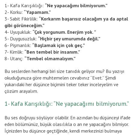
1- Kafa Karışıklığı:
“Ne yapacağımı bilmiyorum.”
2- Korku:
“Yapamam.”
3- Sabit Fikirlilik:
“Korkarım başarısız olacağım ya da aptal
gibi görüneceğim.”
4- Uyuşukluk:
“Çok yorgunum. Enerjim yok. ”
5- Duygusuzluk:
“Hiçbir şey umurumda değil.”
6- Pişmanlık:
“Başlamak için çok geç.”
7- Kimlik:
“Ben tembel bir insanım.”
8- Utanç:
“Tembel olmamalıyım.”
Bu seslerden herhangi biri size tanıdık geliyor mu? Bu yazıyı
okuduğunuza göre muhtemelen cevabınız “Evet.” Şimdi
yukarıdaki her düşünce biçimini teker teker inceleyelim ve
çözüm arayalım.
1- Kafa Karışıklığı: “Ne yapacağımı bilmiyorum.”
Bu ses doğruyu söylüyor olabilir. En azından bu düşünceyi ifade
eden bölümünüz, büyük olasılıkla o an ne yapacağını bilmiyor.
İçinizden bu düşünce geçtiğinde, kendi merkezinizi bulmaya