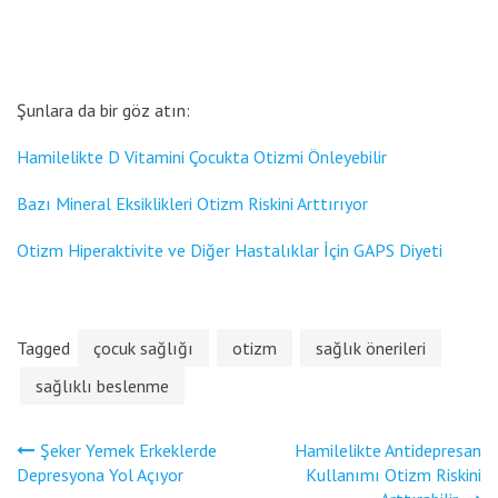
Şunlara da bir göz atın:
Hamilelikte D Vitamini Çocukta Otizmi Önleyebilir
Bazı Mineral Eksiklikleri Otizm Riskini Arttırıyor
Otizm Hiperaktivite ve Diğer Hastalıklar İçin GAPS Diyeti
Tagged
çocuk sağlığı
otizm
sağlık önerileri
sağlıklı beslenme
Yazı
Şeker Yemek Erkeklerde
Hamilelikte Antidepresan
gezinmesi
Depresyona Yol Açıyor
Kullanımı Otizm Riskini