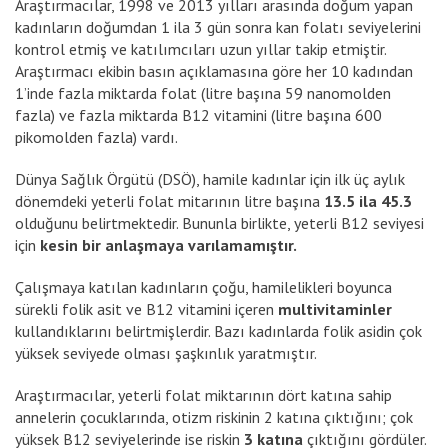
Araştırmacılar, 1998 ve 2013 yılları arasında doğum yapan
kadınların doğumdan 1 ila 3 gün sonra kan folatı seviyelerini
kontrol etmiş ve katılımcıları uzun yıllar takip etmiştir.
Araştırmacı ekibin basın açıklamasına göre her 10 kadından
1’inde fazla miktarda folat (litre başına 59 nanomolden
fazla) ve fazla miktarda B12 vitamini (litre başına 600
pikomolden fazla) vardı.
Dünya Sağlık Örgütü (DSÖ), hamile kadınlar için ilk üç aylık
dönemdeki yeterli folat mitarının litre başına
13.5 ila 45.3
olduğunu belirtmektedir. Bununla birlikte, yeterli B12 seviyesi
için
kesin bir anlaşmaya varılamamıştır.
Çalışmaya katılan kadınların çoğu, hamilelikleri boyunca
sürekli folik asit ve B12 vitamini içeren
multivitaminler
kullandıklarını belirtmişlerdir. Bazı kadınlarda folik asidin çok
yüksek seviyede olması şaşkınlık yaratmıştır.
Araştırmacılar, yeterli folat miktarının dört katına sahip
annelerin çocuklarında, otizm riskinin 2 katına çıktığını; çok
yüksek B12 seviyelerinde ise riskin
3 katına
çıktığını gördüler.