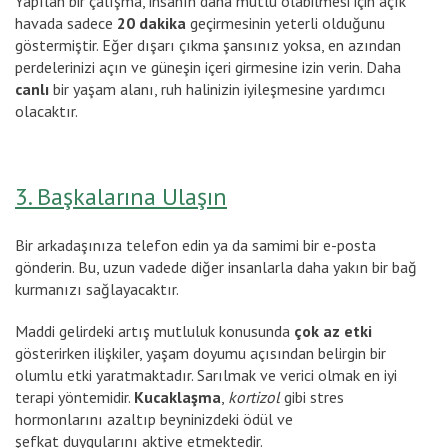
Yapılan bir çalışma, insanın daha mutlu olabilmesi için açık
havada sadece
20 dakika
geçirmesinin yeterli olduğunu
göstermiştir. Eğer dışarı çıkma şansınız yoksa, en azından
perdelerinizi açın ve güneşin içeri girmesine izin verin. Daha
canlı
bir yaşam alanı, ruh halinizin iyileşmesine yardımcı
olacaktır.
3. Başkalarına Ulaşın
Bir arkadaşınıza telefon edin ya da samimi bir e-posta
gönderin. Bu, uzun vadede diğer insanlarla daha yakın bir bağ
kurmanızı sağlayacaktır.
Maddi gelirdeki artış mutluluk konusunda
çok az etki
gösterirken ilişkiler, yaşam doyumu açısından belirgin bir
olumlu etki yaratmaktadır. Sarılmak ve verici olmak en iyi
terapi yöntemidir.
Kucaklaşma
,
kortizol
gibi stres
hormonlarını azaltıp beyninizdeki ödül ve
şefkat duygularını aktive etmektedir.