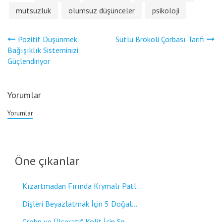
mutsuzluk
olumsuz düşünceler
psikoloji
Yazı
Pozitif Düşünmek
Sütlü Brokoli Çorbası Tarifi
gezinmesi
Bağışıklık Sisteminizi
Güçlendiriyor
Yorumlar
Yorumlar
Öne çıkanlar
Kızartmadan Fırında Kıymalı Patl...
Dişleri Beyazlatmak İçin 5 Doğal...
Crohn ve Ülseratif Kolit İçin Sp...