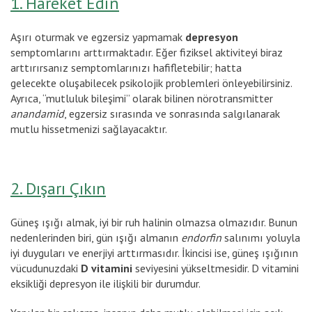
1. Hareket Edin
Aşırı oturmak ve egzersiz yapmamak
depresyon
semptomlarını arttırmaktadır. Eğer fiziksel aktiviteyi biraz
arttırırsanız semptomlarınızı hafifletebilir; hatta
gelecekte oluşabilecek psikolojik problemleri önleyebilirsiniz.
Ayrıca, “mutluluk bileşimi” olarak bilinen nörotransmitter
anandamid
, egzersiz sırasında ve sonrasında salgılanarak
mutlu hissetmenizi sağlayacaktır.
2. Dışarı Çıkın
Güneş ışığı almak, iyi bir ruh halinin olmazsa olmazıdır. Bunun
nedenlerinden biri, gün ışığı almanın
endorfin
salınımı yoluyla
iyi duyguları ve enerjiyi arttırmasıdır. İkincisi ise, güneş ışığının
vücudunuzdaki
D vitamini
seviyesini yükseltmesidir. D vitamini
eksikliği depresyon ile ilişkili bir durumdur.