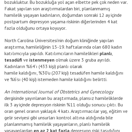
bozukluktur. Bu bozukluğa yol açan elbette pek çok neden var
.
Fakat
yapılan son araştırmalardan biri,
planlanmamış
hamilelik yaşayan kadınların, doğumdan sonraki 12 ay içinde
postpartum depresyon yaşama riskinin diğerlerinden 4 kat
fazla olduğunu ortaya koyuyor
.
North Carolina Üniversitesi’nin doğum kliniğinde yapılan
araştırma, hamileliğinin 15-19. haftalarında olan 680 kadın
katılımcıyla yapıldı. Katılımcıların hamilelikleri
planlı
,
tesadüfi
ve
istenmeyen
olmak üzere 3 gruba ayrıldı.
Kadınların %64’ı (433 kişi) planlı olarak
hamile kaldığını, %30’u (207 kişi) tesadüfen hamile kaldığını
ve %6’sı (40 kişi) istemeden hamile kaldığını belirtti.
An International Journal of Obstetrics and Gynecology
dergisinde yayınlanan bu araştırmada, plansız hamileliklerde
ilk 3 ay içinde depresyon riskinin %11 olduğu sonucu çıktı. Bu
oran genel oranın yaklaşık 4 katı. Araştırmacılar yaş, eğitim ve
gelir seviyesi gibi unsurları kontrol altına aldığında bile
planlanmamış hamilelik yaşayanların, planlı hamilelik
yaşayanlardan
en az 2 kat fazla
depresyon riski taşıdığını