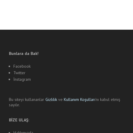
Bunlara da Bak!
Facebook
Twitter
İnstagram
Bu siteyi kullananlar
Gizlilik
ve
Kullanım Koşulları
'nı kabul etmiş
sayılır.
BİZE ULAŞ:
Hakkımızda