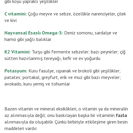
gibi koyu yapraklı yeşillikler
C vitamini:
Çoğu meyve ve sebze, özellikle narenciyeler, çilek
ve kivi
Hayvansal Esaslı Omega-3:
Deniz somonu, sardalye ve
hamsi gibi yağlı balıklar
K2 Vitamini:
Turşu gibi fermente sebzeler; bazı peynirler; çiğ
sütten hazırlanmış tereyağı, kefir ve ev yoğurdu
Potasyum:
Kuru fasulye, ıspanak ve brokoli gibi yeşillikler;
patates; portakal, greyfurt, erik ve muz gibi bazı meyveler;
avokado, kuru yemiş ve tohumlar
Bazen vitamin ve mineral eksiklikleri, o vitamin ya da mineralin
az alınmasıyla değil; onu baskılayan başka bir vitaminin
fazla
alınmasıyla da oluşabilir. Çünkü birbiriyle etkileşime giren besin
maddeleri vardır.