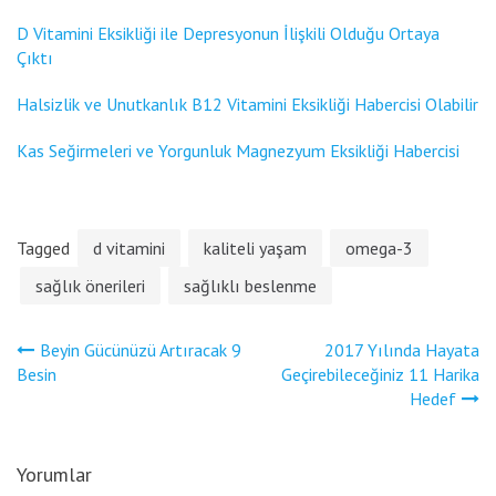
D Vitamini Eksikliği ile Depresyonun İlişkili Olduğu Ortaya
Çıktı
Halsizlik ve Unutkanlık B12 Vitamini Eksikliği Habercisi Olabilir
Kas Seğirmeleri ve Yorgunluk Magnezyum Eksikliği Habercisi
Tagged
d vitamini
kaliteli yaşam
omega-3
sağlık önerileri
sağlıklı beslenme
Yazı
Beyin Gücünüzü Artıracak 9
2017 Yılında Hayata
gezinmesi
Besin
Geçirebileceğiniz 11 Harika
Hedef
Yorumlar