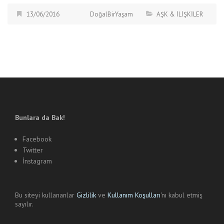
13/06/2016
DoğalBirYaşam
AŞK & İLİŞKİLER
Bunlara da Bak!
Facebook
Twitter
İnstagram
Bu siteyi kullananlar
Gizlilik
ve
Kullanım Koşulları
'nı kabul etmiş
sayılır.