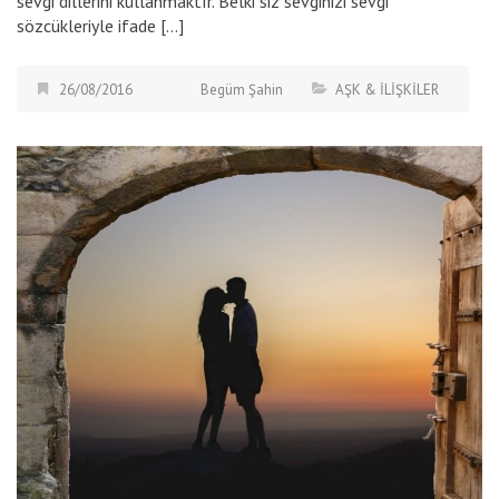
sevgi dillerini kullanmaktır. Belki siz sevginizi sevgi
sözcükleriyle ifade […]
26/08/2016
Begüm Şahin
AŞK & İLİŞKİLER