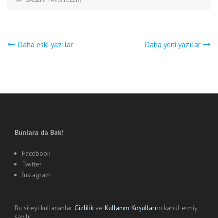
Yazı
Daha eski yazılar
Daha yeni yazılar
gezinmesi
Bunlara da Bak!
Facebook
Twitter
İnstagram
Bu siteyi kullananlar
Gizlilik
ve
Kullanım Koşulları
'nı kabul etmiş
sayılır.