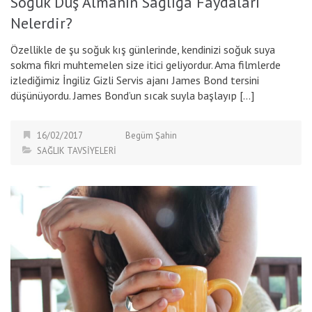
Soğuk Duş Almanın Sağlığa Faydaları
Nelerdir?
Özellikle de şu soğuk kış günlerinde, kendinizi soğuk suya
sokma fikri muhtemelen size itici geliyordur. Ama filmlerde
izlediğimiz İngiliz Gizli Servis ajanı James Bond tersini
düşünüyordu. James Bond’un sıcak suyla başlayıp […]
16/02/2017
Begüm Şahin
SAĞLIK TAVSİYELERİ